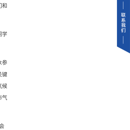
门和
同学
。
众参
关键
气候
市气
会