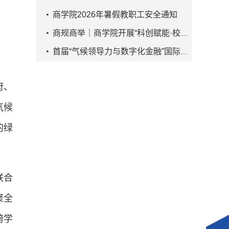
商学院2026年暑假教职工安全通知
商规商举｜商学院开展“科创赋能·校友引...
首届“气候领导力与数字化金融”国际暑...
府、
气候
的绿
联合
聚全
跨学