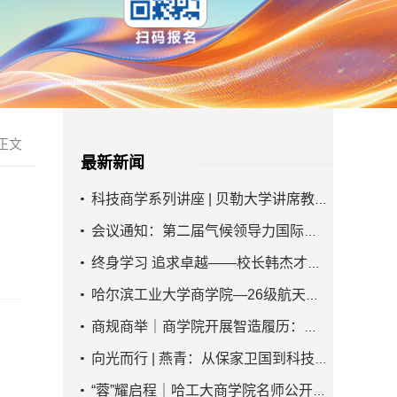
 正文
最新新闻
科技商学系列讲座 | 贝勒大学讲席教授张...
会议通知：第二届气候领导力国际会议
终身学习 追求卓越——校长韩杰才院士寄...
哈尔滨工业大学商学院—26级航天系统同...
商规商举｜商学院开展智造履历：实习成...
向光而行 | 燕青：从保家卫国到科技报国...
“蓉”耀启程｜哈工大商学院名师公开课...