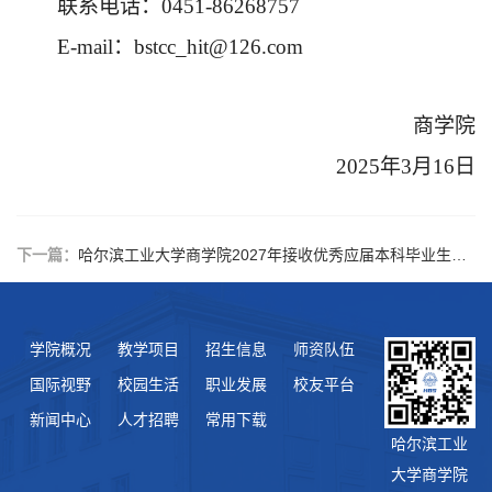
联系电话：
0451-86268757
E-mail
：
bstcc_hit@126.com
商学院
20
25
年
3
月
16
日
下一篇：
哈尔滨工业大学商学院2027年接收优秀应届本科毕业生免试攻读研究生报名通知
学院概况
教学项目
招生信息
师资队伍
国际视野
校园生活
职业发展
校友平台
新闻中心
人才招聘
常用下载
哈尔滨工业
大学商学院